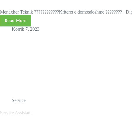
Menaxher Teknik ????????‍????Kriteret e domosdoshme ????????− Diplo
Read More
Korrik 7, 2023
Service
Service Assistant