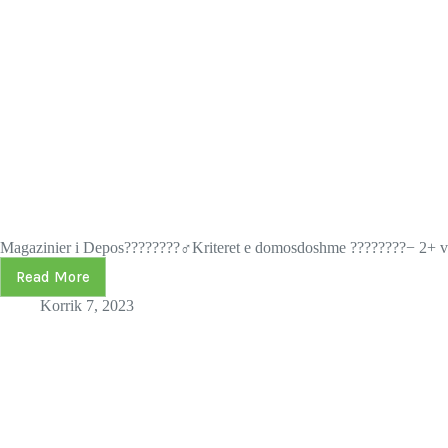
Magazinier i Depos????????‍♂️Kriteret e domosdoshme ????????− 2+ v
Read More
Korrik 7, 2023