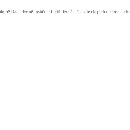
më Bachelor në fushën e Inxhinierisë.− 2+ vite eksperiencë menaxher