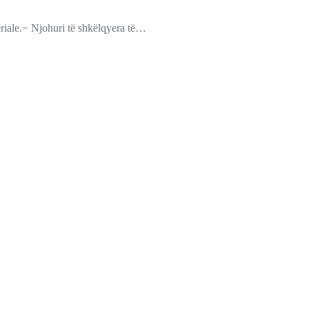
iale.− Njohuri të shkëlqyera të…