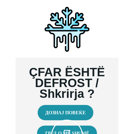
ÇFAR ËSHTË
DEFROST /
Shkrirja ?
ДОЗНАЈ ПОВЕЌЕ
ZBULO MË SHUMË