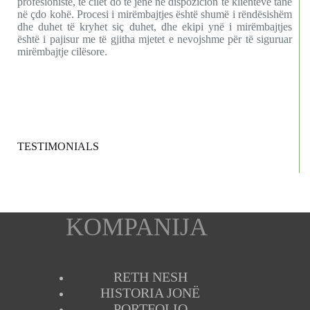
profesionistë, të cilët do të jenë në dispozicion të klientëve tanë
në çdo kohë. Procesi i mirëmbajtjes është shumë i rëndësishëm
dhe duhet të kryhet siç duhet, dhe ekipi ynë i mirëmbajtjes
është i pajisur me të gjitha mjetet e nevojshme për të siguruar
mirëmbajtje cilësore.
TESTIMONIALS
KOMPANIJA
RETH NESH
HISTORIA JONË
PORTFOLIO