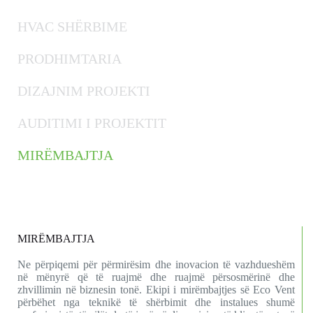
HVAC SHËRBIME
PRODHIMTARIA
DIZAJNIM PROJEKTI
AUDITIMI I PROJEKTIT
MIRËMBAJTJA
MIRËMBAJTJA
Ne përpiqemi për përmirësim dhe inovacion të vazhdueshëm
në mënyrë që të ruajmë dhe ruajmë përsosmërinë dhe
zhvillimin në biznesin tonë. Ekipi i mirëmbajtjes së Eco Vent
përbëhet nga teknikë të shërbimit dhe instalues ​​shumë