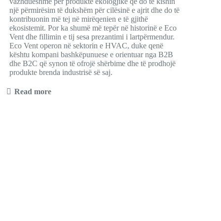
vazhdueshme për produkte ekologjike që do të kishin
një përmirësim të dukshëm për cilësinë e ajrit dhe do të
kontribuonin më tej në mirëqenien e të gjithë
ekosistemit. Por ka shumë më tepër në historinë e Eco
Vent dhe fillimin e tij sesa prezantimi i lartpërmendur.
Eco Vent operon në sektorin e HVAC, duke qenë
kështu kompani bashkëpunuese e orientuar nga B2B
dhe B2C që synon të ofrojë shërbime dhe të prodhojë
produkte brenda industrisë së saj.
Read more