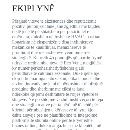
EKIPI YNË
Përgjatë viteve të ekzistencës dhe reputacionit
pozitiv, punonjësit tanë janë zgjedhur me kujdes
që të jenë të përshtatshëm për pozicionet e
emëruara, dukshëm në fushën e HVAC, pasi tani
llogarisim në ekspertizën e disa inxhinierëve
mekanikë të kualifikuar, menaxherëve të
prodhimit dhe menaxherëve vendimmarrës
strategjikë. Ka rreth 45 punonjës që marrin frymë
ndryshe rreth ambienteve të Eco Vent, megjithëse
ky numër përkohësisht dyfishohet gjatë
periudhave të caktuara sezonale. Duke qenë një
ekip i drejtuar nga entuziazmi, etika e punës dhe
vizioni inovativ, ne jemi të përkushtuar të ofrojmë
produkte dhe shërbime me cilësi të lartë,
ndërkohë që jemi dëshmitarë të rritjes vjetore të
shitjeve. Ne po shtojmë vazhdimisht veçori të reja
dhe strategji kreative për ta bërë më të lehtë për
klientët përmbushjen e kërkesave të tyre, kjo
është arsyeja pse ne planifikojmë të integrojmë
platforma të shumta online për të kryer edhe
biznes online, duke u angazhuar me klientët tanë