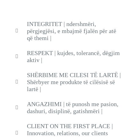
INTEGRITET | ndershmëri,
përgjegjësi, e mbajmë fjalën për atë
që themi |
RESPEKT | kujdes, tolerancë, dëgjim
aktiv |
SHËRBIME ME CILESI TË LARTË |
Shërbyer me produkte të cilësisë së
lartë |
ANGAZHIMI | të punosh me pasion,
dashuri, disiplinë, gatishmëri |
CLIENT ON THE FIRST PLACE |
Innovation, relations, our clients