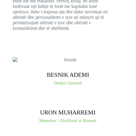
edhe më me efikasitet. Përveç kësaj, ne kemi
kultivuar një lidhje të fortë me kapitalin tonë
njerëzor, duke i trajnuar ata dhe duke investuar në
aftësitë dhe personalitetet e tyre në mënyrë që të
përmirësojmë aftësitë e tyre dhe aftësitë e
komunikimit dhe të shërbimit.
BESNIK ADEMI
Drejtor Gjeneral
URON MUHARREMI
Menaxher i Zhvillimit të Biznesit