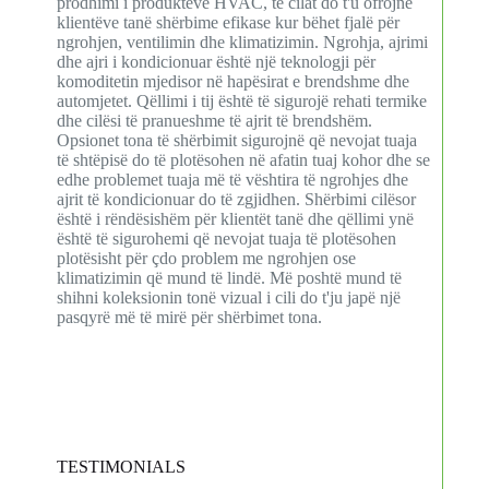
prodhimi i produkteve HVAC, të cilat do t'u ofrojnë
klientëve tanë shërbime efikase kur bëhet fjalë për
ngrohjen, ventilimin dhe klimatizimin. Ngrohja, ajrimi
dhe ajri i kondicionuar është një teknologji për
komoditetin mjedisor në hapësirat e brendshme dhe
automjetet. Qëllimi i tij është të sigurojë rehati termike
dhe cilësi të pranueshme të ajrit të brendshëm.
Opsionet tona të shërbimit sigurojnë që nevojat tuaja
të shtëpisë do të plotësohen në afatin tuaj kohor dhe se
edhe problemet tuaja më të vështira të ngrohjes dhe
ajrit të kondicionuar do të zgjidhen. Shërbimi cilësor
është i rëndësishëm për klientët tanë dhe qëllimi ynë
është të sigurohemi që nevojat tuaja të plotësohen
plotësisht për çdo problem me ngrohjen ose
klimatizimin që mund të lindë. Më poshtë mund të
shihni koleksionin tonë vizual i cili do t'ju japë një
pasqyrë më të mirë për shërbimet tona.
TESTIMONIALS