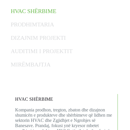
HVAC SHËRBIME
PRODHIMTARIA
DIZAJNIM PROJEKTI
AUDITIMI I PROJEKTIT
MIRËMBAJTJA
HVAC SHËRBIME
Kompania prodhon, tregton, zbaton dhe dizajnon
shumicën e produkteve dhe shërbimeve që lidhen me
sektorin HVAC dhe Zgjidhjet e Ngrohjes së
Banesave. Prandaj, fokusi ynë kryesor mbetet