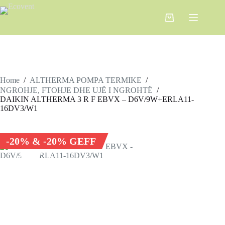
Home
/
ALTHERMA POMPA TERMIKE
/
NGROHJE, FTOHJE DHE UJË I NGROHTË
/
DAIKIN ALTHERMA 3 R F ЕBVX – D6V/9W+ERLA11-
16DV3/W1
SALE
-20% & -20% GEFF