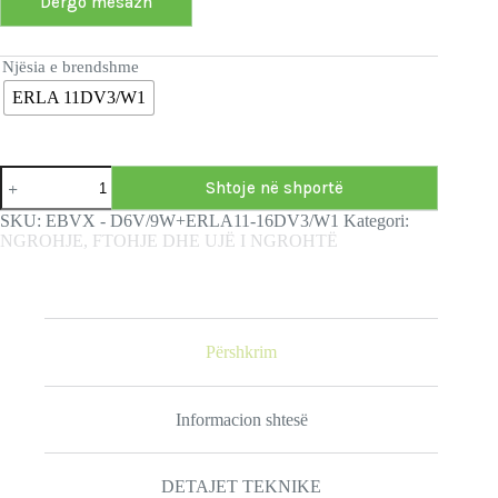
Dërgo mesazh
Njësia e brendshme
ERLA 11DV3/W1
Shtoje në shportë
SKU:
ЕBVX - D6V/9W+ERLA11-16DV3/W1
Kategori:
NGROHJE, FTOHJE DHE UJË I NGROHTË
Përshkrim
Informacion shtesë
DETAJET TEKNIKE