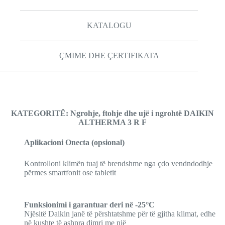
KATALOGU
ÇMIME DHE ÇERTIFIKATA
KATEGORITË: Ngrohje, ftohje dhe ujë i ngrohtë DAIKIN
ALTHERMA 3 R F
Aplikacioni Onecta (opsional)
Kontrolloni klimën tuaj të brendshme nga çdo vendndodhje
përmes smartfonit ose tabletit
Funksionimi i garantuar deri në -25°C
Njësitë Daikin janë të përshtatshme për të gjitha klimat, edhe
në kushte të ashpra dimri me një