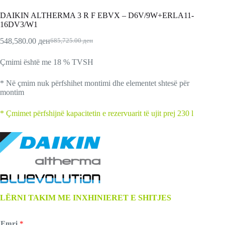
DAIKIN ALTHERMA 3 R F ЕBVX – D6V/9W+ERLA11-
16DV3/W1
548,580.00
ден
685,725.00
ден
Çmimi është me 18 % TVSH
* Në çmim nuk përfshihet montimi dhe elementet shtesë për
montim
*
Çmimet përfshijnë kapacitetin e rezervuarit të ujit prej 230 l
LËRNI TAKIM ME INXHINIERET E SHITJES
Emri
*