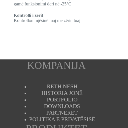
gamë funksionimi deri në -25°C.
Kontrolli i zërit
Kontrolloni njësinë tuaj me zërin tuaj
KOMPANIJA
RETH NESH
HISTORIA JONË
PORTFOLIO
DOWNLOADS
PARTNERËT
POLITIKA E PRIVATËSISË