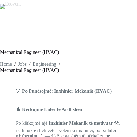
Mechanical Engineer (HVAC)
Home
/
Jobs
/
Engineering
/
Mechanical Engineer (HVAC)
🚀
Po Punësojmë: Inxhinier Mekanik (HVAC)
👤
Kërkojmë Lider të Ardhshëm
Po kërkojmë një
Inxhinier Mekanik të motivuar
🛠️,
i cili nuk e sheh veten vetëm si inxhinier, por si
lider
në formim
🌱 — dikë të gatshëm të përballet me