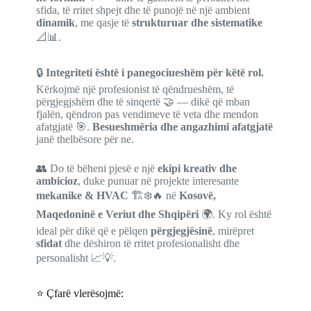
sfida, të rritet shpejt dhe të punojë në një ambient
dinamik
, me qasje të
strukturuar dhe sistematike
📐📊.
🔒
Integriteti është i panegociueshëm për këtë rol.
Kërkojmë një profesionist të qëndrueshëm, të
përgjegjshëm dhe të sinqertë 🤝 — dikë që mban
fjalën, qëndron pas vendimeve të veta dhe mendon
afatgjatë 🎯.
Besueshmëria dhe angazhimi afatgjatë
janë thelbësore për ne.
👥 Do të bëheni pjesë e një
ekipi kreativ dhe
ambicioz
, duke punuar në projekte interesante
mekanike & HVAC
🏗️❄️🔥 në
Kosovë,
Maqedoninë e Veriut dhe Shqipëri
🌍. Ky rol është
ideal për dikë që e pëlqen
përgjegjësinë
, mirëpret
sfidat
dhe dëshiron të rritet profesionalisht dhe
personalisht 📈💡.
⭐ Çfarë vlerësojmë: