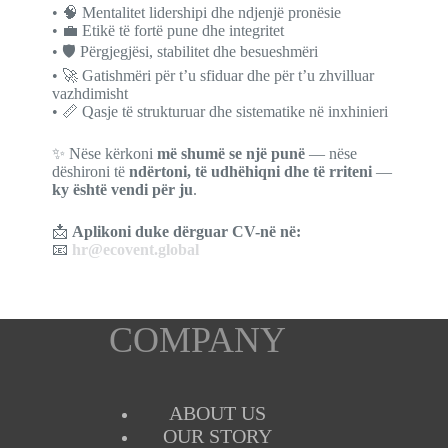
• 🧠 Mentalitet lidershipi dhe ndjenjë pronësie
• 💼 Etikë të fortë pune dhe integritet
• 🛡️ Përgjegjësi, stabilitet dhe besueshmëri
• 🚀 Gatishmëri për t’u sfiduar dhe për t’u zhvilluar
vazhdimisht
• 📏 Qasje të strukturuar dhe sistematike në inxhinieri
✨ Nëse kërkoni
më shumë se një punë
— nëse
dëshironi të
ndërtoni, të udhëhiqni dhe të rriteni
—
ky është vendi për ju
.
📩
Aplikoni duke dërguar CV-në në:
📧
hr@ecovent.global
COMPANY
ABOUT US
OUR STORY