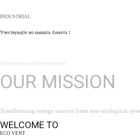
INDUSTRIAL
Учествувајте во нашата Анкета !
Ви благодариме што го избравте Еко Вент и чест ни е што го об
Ние го цениме вашето мислење !
Учествувај сега!
Merr pjesë tani!
OUR MISSION
Transforming energy sources from non-ecological system
WELCOME TO
ECO VENT