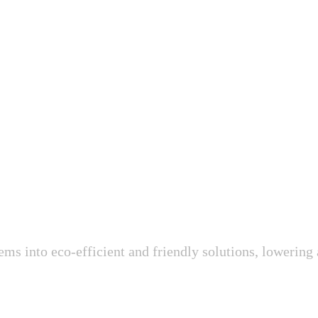
езбедивме и го одржуваме вашиот еко систем !
s into eco-efficient and friendly solutions, lowering 