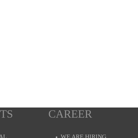
TS
CAREER
AL
WE ARE HIRING