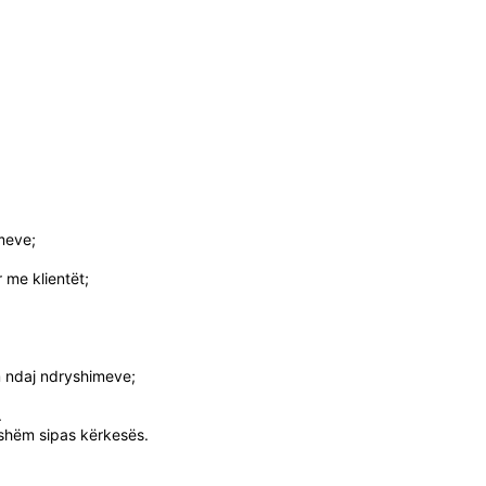
emeve;
r me klientët;
m ndaj ndryshimeve;
.
eshëm sipas kërkesës.