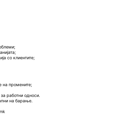
облеми;
анијата;
ија со клиентите;
е на промените;
 за работни односи.
апни на барање.
.mk