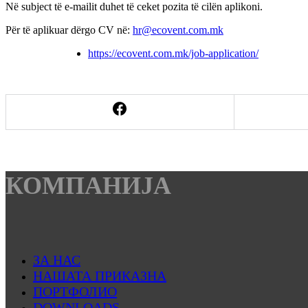
Në subject të e-mailit duhet të ceket pozita të cilën aplikoni.
Për të aplikuar dërgo CV në:
hr@ecovent.com.mk
https://ecovent.com.mk/job-application/
КОМПАНИЈА
ЗА НАС
НАШАТА ПРИКАЗНА
ПОРТФОЛИО
DOWNLOADS