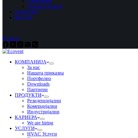
Одржување
Technical Support
КОНТАКТ
ВЕСТИ
Products
КОМПАНИЈА
За нас
Нашата приказна
Портфолио
Downloads
Партнери
ПРОДУКТИ
Резиденциjални
Комерциjални
Индустриjални
КАРИЕРА
We are hiring
УСЛУГИ
HVAC Услуги