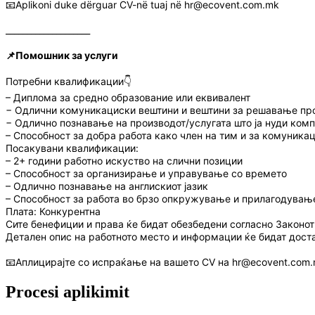
📧Aplikoni duke dërguar CV-në tuaj në hr@ecovent.com.mk
____________________
📌Помошник за услуги
Потребни квалификации👇
– Диплома за средно образование или еквивалент
− Одлични комуникациски вештини и вештини за решавање пр
− Одлично познавање на производот/услугата што ја нуди комп
– Способност за добра работа како член на тим и за комуникац
Посакувани квалификации:
– 2+ години работно искуство на слични позиции
– Способност за организирање и управување со времето
– Одлично познавање на англискиот јазик
– Способност за работа во брзо опкружување и прилагодувањ
Плата: Конкурентна
Сите бенефиции и права ќе бидат обезбедени согласно Законот
Детален опис на работното место и информации ќе бидат дост
📧Аплицирајте со испраќање на вашето CV на hr@ecovent.com
Procesi aplikimit