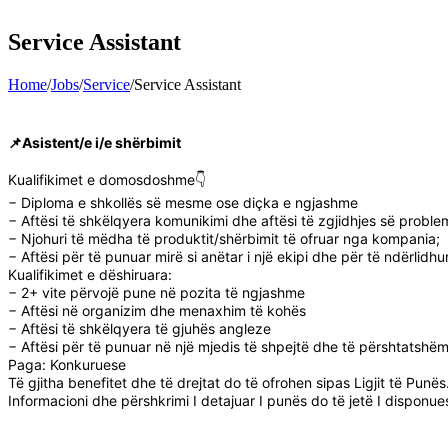
Service Assistant
Home
/
Jobs
/
Service
/
Service Assistant
📌Asistent/e i/e shërbimit
Kualifikimet e domosdoshme👇
− Diploma e shkollës së mesme ose diçka e ngjashme
− Aftësi të shkëlqyera komunikimi dhe aftësi të zgjidhjes së probl
− Njohuri të mëdha të produktit/shërbimit të ofruar nga kompania;
− Aftësi për të punuar mirë si anëtar i një ekipi dhe për të ndërlidhu
Kualifikimet e dëshiruara:
− 2+ vite përvojë pune në pozita të ngjashme
− Aftësi në organizim dhe menaxhim të kohës
− Aftësi të shkëlqyera të gjuhës angleze
− Aftësi për të punuar në një mjedis të shpejtë dhe të përshtatshë
Paga: Konkuruese
Të gjitha benefitet dhe të drejtat do të ofrohen sipas Ligjit të Punës
Informacioni dhe përshkrimi I detajuar I punës do të jetë I disponu