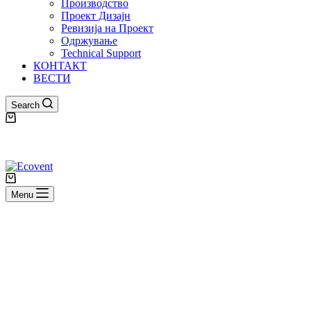
Производство
Проект Дизајн
Ревизија на Проект
Одржување
Technical Support
КОНТАКТ
ВЕСТИ
Search
Shopping
cart
Shopping
cart
Menu