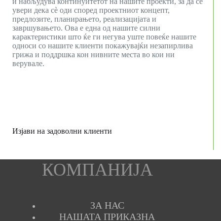
и набљудува континуитетот на нашите проекти, за да се
увери дека сè оди според проектниот концепт,
предлозите, планирањето, реализацијата и
завршувањето. Ова е една од нашите силни
карактеристики што ќе ги негува уште повеќе нашите
односи со нашите клиенти покажувајќи незапирлива
грижа и поддршка кон нивните места во кои ни
верувале.
Изјави на задоволни клиенти
КОМПАНИЈА
ЗА НАС
НАШАТА ПРИКАЗНА