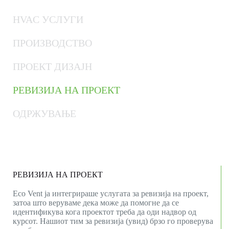
HVAC УСЛУГИ
ПРОИЗВОДСТВО
ПРОЕКТ ДИЗАЈН
РЕВИЗИЈА НА ПРОЕКТ
ОДРЖУВАЊЕ
РЕВИЗИЈА НА ПРОЕКТ
Eco Vent ја интегрираше услугата за ревизија на проект,
затоа што веруваме дека може да помогне да се
идентификува кога проектот треба да оди надвор од
курсот. Нашиот тим за ревизија (увид) брзо го проверува